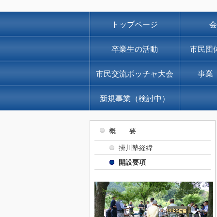
トップページ
会
卒業生の活動
市民団
市民交流ボッチャ大会
事業
新規事業（検討中）
概 要
掛川塾経緯
開設要項