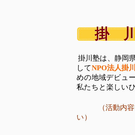
掛 
掛川塾は、
静岡
して
NPO法人掛
めの地域デビュ
私たちと楽しいひ
（活動内容等
い）