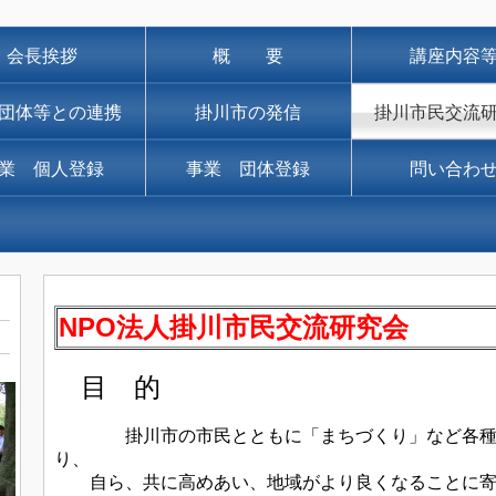
会長挨拶
概 要
講座内容
団体等との連携
掛川市の発信
掛川市民交流
業 個人登録
事業 団体登録
問い合わ
NPO法人掛川市民交流研究会
目 的
掛川市の市民とともに「まちづくり」など各種の
り、
自ら、共に高めあい、地域がより良くなることに寄