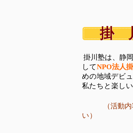
掛 
掛川塾は、
静
して
NPO法人
めの地域デビ
私たちと楽しい
（活動内容等
い）