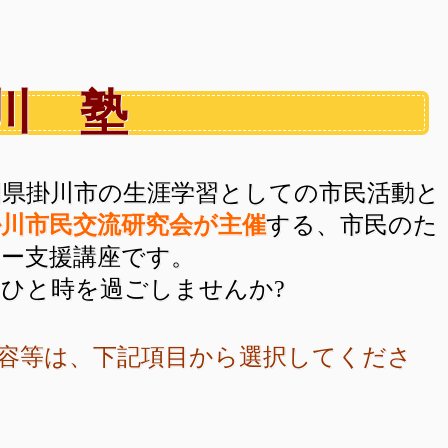
川 塾
岡県掛川市
の生涯学習としての市民活動と
掛川市民
交流研究会が主催
する、市民のた
ュー
支援講座です。
ひと時を過ごしませんか?
は、下記項目から選択してくださ